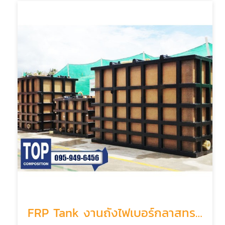
FRP Tank งานถังไฟเบอร์กลาสทรงสี่เหลี่ยม