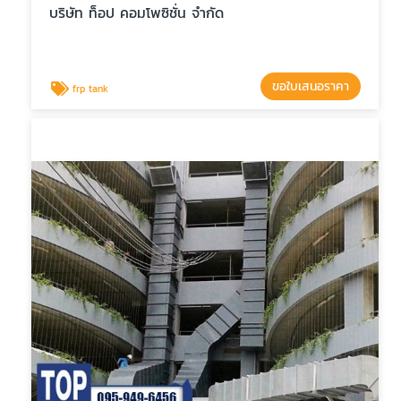
บริษัท ท็อป คอมโพซิชั่น จำกัด
ขอใบเสนอราคา
frp tank