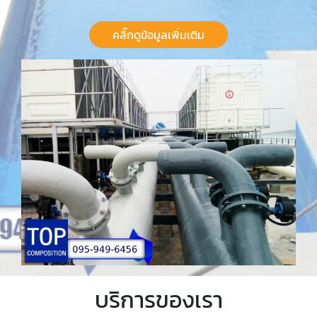
คลิ๊กดูข้อมูลเพิ่มเติม
บริการของเรา