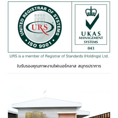
ใบรับรองคุณภาพงานไฟเบอร์กลาส สมุทรปราการ