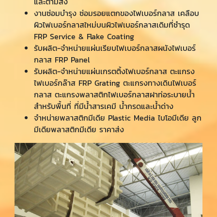
และตามสั่ง
งานซ่อมบำรุง ซ่อมรอยแตกของไฟเบอร์กลาส เคลือบ
ผิวไฟเบอร์กลาสใหม่บนผิวไฟเบอร์กลาสเดิมที่ชำรุด
FRP Service & Flake Coating
รับผลิต-จำหน่ายแผ่นเรียบไฟเบอร์กลาสผนังไฟเบอร์
กลาส FRP Panel
รับผลิต-จำหน่ายแผ่นเกรตติ้งไฟเบอร์กลาส ตะแกรง
ไฟเบอร์กล๊าส FRP Grating ตะแกรงทางเดินไฟเบอร์
กลาส ตะแกรงพลาสติกไฟเบอร์กลาสฝาท่อระบายน้ำ
สำหรับพื้นที่ ที่มีน้ำสารเคมี น้ำกรดและน้ำด่าง
จำหน่ายพลาสติกมีเดีย Plastic Media ไบโอมีเดีย ลูก
มีเดียพลาสติกมีเดีย ราคาส่ง