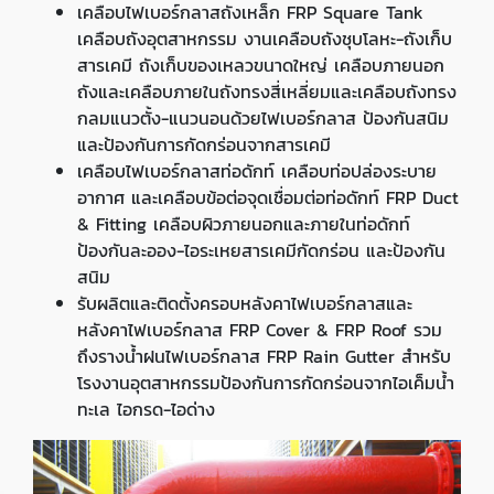
เคลือบไฟเบอร์กลาสถังเหล็ก FRP Square Tank
เคลือบถังอุตสาหกรรม งานเคลือบถังชุบโลหะ-ถังเก็บ
สารเคมี ถังเก็บของเหลวขนาดใหญ่ เคลือบภายนอก
ถังและเคลือบภายในถังทรงสี่เหลี่ยมและเคลือบถังทรง
กลมแนวตั้ง-แนวนอนด้วยไฟเบอร์กลาส ป้องกันสนิม
และป้องกันการกัดกร่อนจากสารเคมี
เคลือบไฟเบอร์กลาสท่อดักท์ เคลือบท่อปล่องระบาย
อากาศ และเคลือบข้อต่อจุดเชื่อมต่อท่อดักท์ FRP Duct
& Fitting เคลือบผิวภายนอกและภายในท่อดักท์
ป้องกันละออง-ไอระเหยสารเคมีกัดกร่อน และป้องกัน
สนิม
รับผลิตและติดตั้งครอบหลังคาไฟเบอร์กลาสและ
หลังคาไฟเบอร์กลาส FRP Cover & FRP Roof รวม
ถึงรางน้ำฝนไฟเบอร์กลาส FRP Rain Gutter สำหรับ
โรงงานอุตสาหกรรมป้องกันการกัดกร่อนจากไอเค็มน้ำ
ทะเล ไอกรด-ไอด่าง