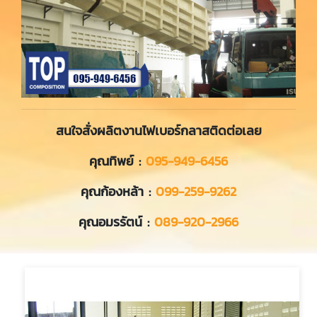
สนใจสั่งผลิตงานไฟเบอร์กลาสติดต่อเลย
คุณทิพย์ :
095-949-6456
คุณก้องหล้า :
099-259-9262
คุณอมรรัตน์ :
089-920-2966