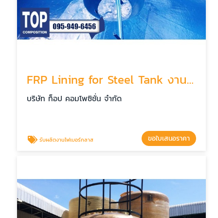
FRP Lining for Steel Tank งานเคลือบไฟเบอร์กลาส
บริษัท ท็อป คอมโพซิชั่น จำกัด
ขอใบเสนอราคา
รับผลิตงานไฟเบอร์กลาส