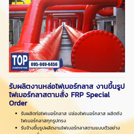
รับผลิตงานหล่อไฟเบอร์กลาส งานขึ้นรูป
ไฟเบอร์กลาสตามสั่ง
FRP Special
Order
รับผลิตท่อไฟเบอร์กลาส ปล่องไฟเบอร์กลาส ผลิตถัง
ไฟเบอร์กลาสทุกรูปทรง
รับจ้างขึ้นรูปผลิตงานไฟเบอร์กลาสตามแบบตัวอย่าง