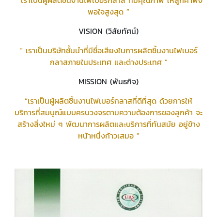
“
เราเป็นผู้ผลิตชิ้นงานไฟเบอร์กลาส ที่มีคุณภาพ ให้ลูกค้าพึง
พอใจสูงสุด ”
VISION (วิสัยทัศน์)
“ เราเป็นบริษัทชั้นนำที่มีชื่อเสียงในการผลิตชิ้นงานไฟเบอร์
กลาสภายในประเทศ และต่างประเทศ ”
MISSION (พันธกิจ)
“เราเป็นผู้ผลิตชิ้นงานไฟเบอร์กลาสที่ดีที่สุด ด้วยการให้
บริการที่สมบูณ์แบบครบวงจรตามความต้องการของลูกค้า จะ
สร้างสิ่งใหม่ ๆ พัฒนาการผลิตและบริการที่ทันสมัย อยู่ข้าง
หน้าหนึ่งก้าวเสมอ ”