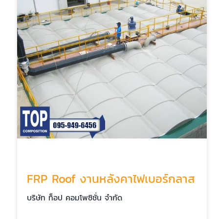
FRP Roof งานหลังคาไฟเบอร์กลาส
บริษัท ท็อป คอมโพซิชั่น จำกัด