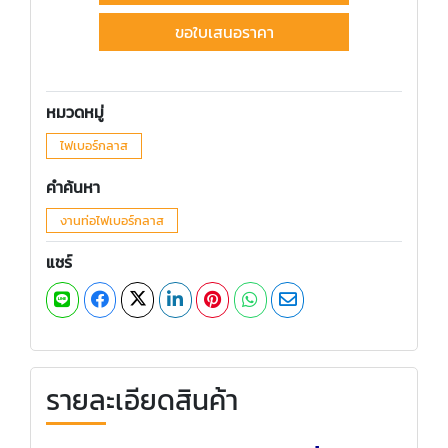
ขอใบเสนอราคา
หมวดหมู่
ไฟเบอร์กลาส
คำค้นหา
งานท่อไฟเบอร์กลาส
แชร์
รายละเอียดสินค้า