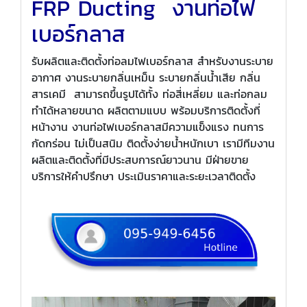
FRP Ducting งานท่อไฟ
เบอร์กลาส
รับผลิตและติดตั้งท่อลมไฟเบอร์กลาส สำหรับงานระบาย
อากาศ งานระบายกลิ่นเหม็น ระบายกลิ่นน้ำเสีย กลิ่น
สารเคมี สามารถขึ้นรูปได้ทั้ง ท่อสี่เหลี่ยม และท่อกลม
ทำได้หลายขนาด ผลิตตามแบบ พร้อมบริการติดตั้งที่
หน้างาน งานท่อไฟเบอร์กลาสมีความแข็งแรง ทนการ
กัดกร่อน ไม่เป็นสนิม ติดตั้งง่ายน้ำหนักเบา เรามีทีมงาน
ผลิตและติดตั้งที่มีประสบการณ์ยาวนาน มีฝ่ายขาย
บริการให้คำปรึกษา ประเมินราคาและระยะเวลาติดตั้ง