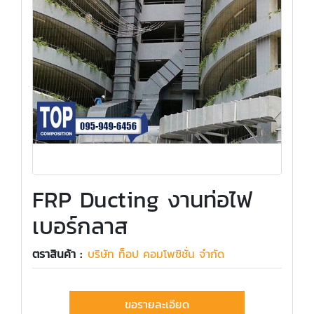
FRP Ducting งานท่อไฟ
เบอร์กลาส
ตราสินค้า :
บริษัท ท็อป คอมโพซิชั่น จำกัด
ขอรายละเอียด