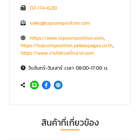
02-174-6210
sales@topcomposition.com
https://www.topcomposition.com
,
https://topcomposition.yellowpages.co.th
,
https://www.งานไฟเบอร์กลาส.com
วันจันทร์-วันเสาร์ เวลา 08:00-17:00 น.
สินค้าที่เกี่ยวข้อง