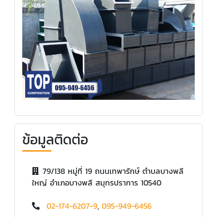
ข้อมูลติดต่อ
79/138 หมู่ที่ 19 ถนนเทพารักษ์ ตำบลบางพลี
ใหญ่ อำเภอบางพลี สมุทรปราการ 10540
02-174-6207-9
,
095-949-6456