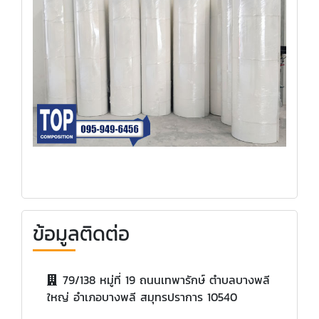
ข้อมูลติดต่อ
79/138 หมู่ที่ 19 ถนนเทพารักษ์ ตำบลบางพลี
ใหญ่ อำเภอบางพลี สมุทรปราการ 10540