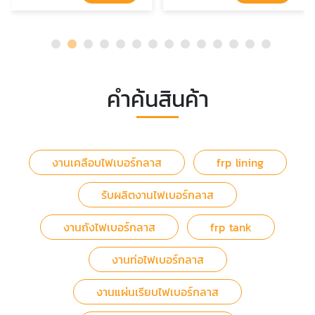
คำค้นสินค้า
งานเคลือบไฟเบอร์กลาส
frp lining
รับผลิตงานไฟเบอร์กลาส
งานถังไฟเบอร์กลาส
frp tank
งานท่อไฟเบอร์กลาส
งานแผ่นเรียบไฟเบอร์กลาส