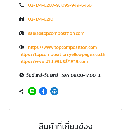
02-174-6207-9
,
095-949-6456
02-174-6210
sales@topcomposition.com
https://www.topcomposition.com
,
https://topcomposition.yellowpages.co.th
,
https://www.งานไฟเบอร์กลาส.com
วันจันทร์-วันเสาร์ เวลา 08:00-17:00 น.
สินค้าที่เกี่ยวข้อง