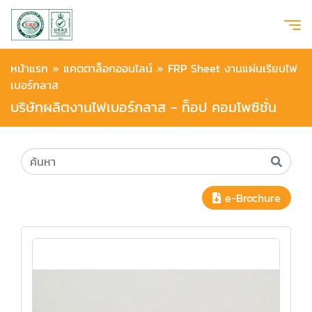
หน้าแรก
»
แคตตาล็อกออนไลน์
»
FRP Sheet งานแผ่นเรียบไฟ
เบอร์กลาส
บริษัทผลิตงานไฟเบอร์กลาส - ท็อป คอมโพซิชั่น
e-Brochure