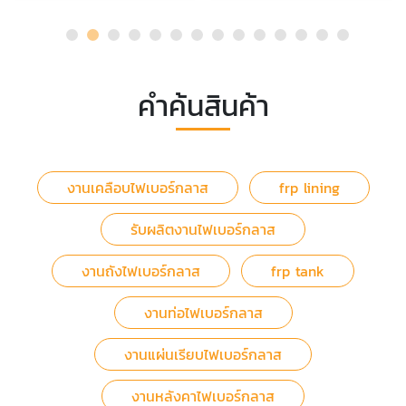
คำค้นสินค้า
งานเคลือบไฟเบอร์กลาส
frp lining
รับผลิตงานไฟเบอร์กลาส
งานถังไฟเบอร์กลาส
frp tank
งานท่อไฟเบอร์กลาส
งานแผ่นเรียบไฟเบอร์กลาส
งานหลังคาไฟเบอร์กลาส