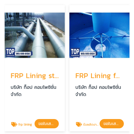
FRP Lining steel pipe งานเคลือบไฟเบอร์กลาส
FRP Lining for Steel Tank งานเคลือบไฟเบอร์กลาส
บริษัท ท็อป คอมโพซิชั่น
บริษัท ท็อป คอมโพซิชั่น
จำกัด
จำกัด
ขอใบเสนอราคา
ขอใบเสนอราคา
frp lining
รับผลิตงานไฟเบอร์กลาส