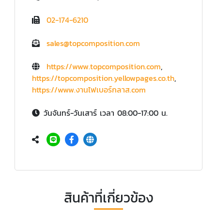
02-174-6210
sales@topcomposition.com
https://www.topcomposition.com
,
https://topcomposition.yellowpages.co.th
,
https://www.งานไฟเบอร์กลาส.com
วันจันทร์-วันเสาร์ เวลา 08:00-17:00 น.
สินค้าที่เกี่ยวข้อง