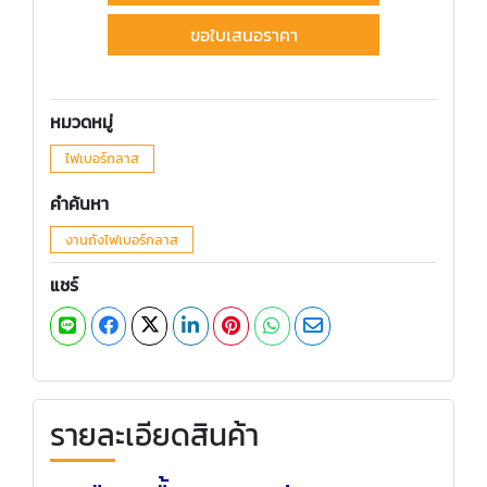
ขอใบเสนอราคา
หมวดหมู่
ไฟเบอร์กลาส
คำค้นหา
งานถังไฟเบอร์กลาส
แชร์
รายละเอียดสินค้า