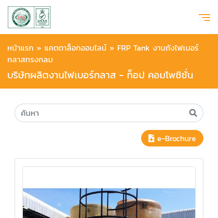
หน้าแรก
»
แคตตาล็อกออนไลน์
»
FRP Tank งานถังไฟเบอร์
กลาสทรงกลม
บริษัทผลิตงานไฟเบอร์กลาส - ท็อป คอมโพซิชั่น
e-Brochure