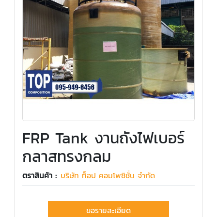
FRP Tank งานถังไฟเบอร์
กลาสทรงกลม
ตราสินค้า :
บริษัท ท็อป คอมโพซิชั่น จำกัด
ขอรายละเอียด