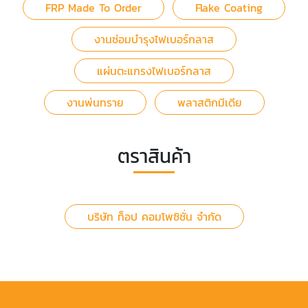
FRP Made To Order
Flake Coating
งานซ่อมบำรุงไฟเบอร์กลาส
แผ่นตะแกรงไฟเบอร์กลาส
งานพ่นทราย
พลาสติกมีเดีย
ตราสินค้า
บริษัท ท็อป คอมโพซิชั่น จำกัด