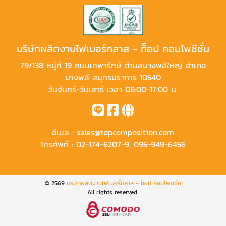
บริษัทผลิตงานไฟเบอร์กลาส - ท็อป คอมโพซิชั่น
79/138 หมู่ที่ 19 ถนนเทพารักษ์ ตำบลบางพลีใหญ่ อำเภอ
บางพลี สมุทรปราการ 10540
วันจันทร์-วันเสาร์ เวลา 08:00-17:00 น.
อีเมล :
sales@topcomposition.com
โทรศัพท์ :
02-174-6207-9
,
095-949-6456
© 2569
บริษัทผลิตงานไฟเบอร์กลาส - ท็อป คอมโพซิชั่น
All rights reserved.