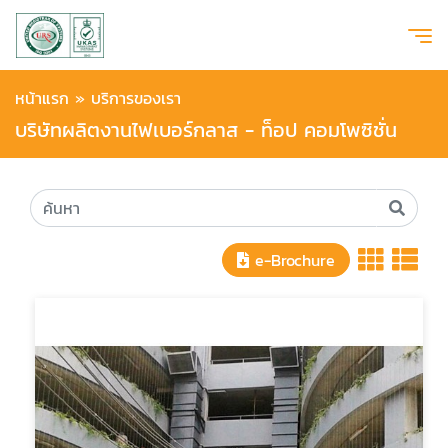
หน้าแรก
»
บริการของเรา
บริษัทผลิตงานไฟเบอร์กลาส - ท็อป คอมโพซิชั่น
e-Brochure