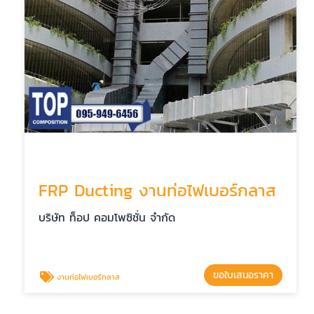
FRP Ducting งานท่อไฟเบอร์กลาส
บริษัท ท็อป คอมโพซิชั่น จำกัด
ขอใบเสนอราคา
งานท่อไฟเบอร์กลาส