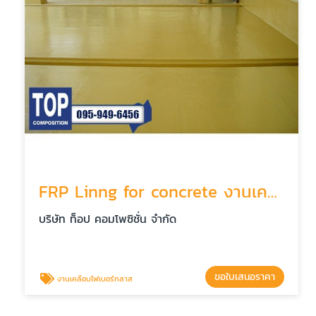
FRP Linng for concrete งานเคลือบไฟเบอร์กลาส
บริษัท ท็อป คอมโพซิชั่น จำกัด
ขอใบเสนอราคา
งานเคลือบไฟเบอร์กลาส