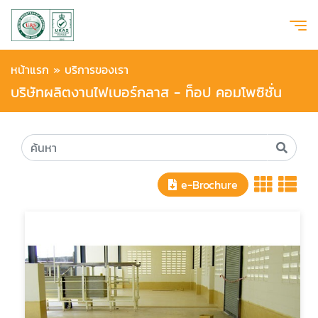
หน้าแรก
»
บริการของเรา
บริษัทผลิตงานไฟเบอร์กลาส - ท็อป คอมโพซิชั่น
e-Brochure