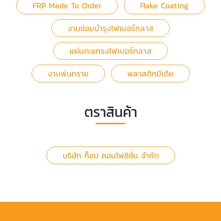
FRP Made To Order
Flake Coating
งานซ่อมบำรุงไฟเบอร์กลาส
แผ่นตะแกรงไฟเบอร์กลาส
งานพ่นทราย
พลาสติกมีเดีย
ตราสินค้า
บริษัท ท็อป คอมโพซิชั่น จำกัด