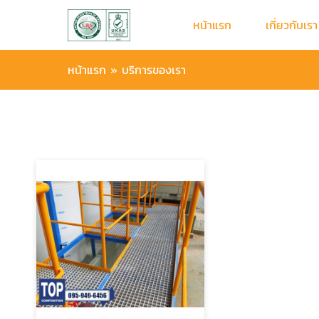
หน้าแรก
เกี่ยวกับเรา
หน้าแรก
»
บริการของเรา