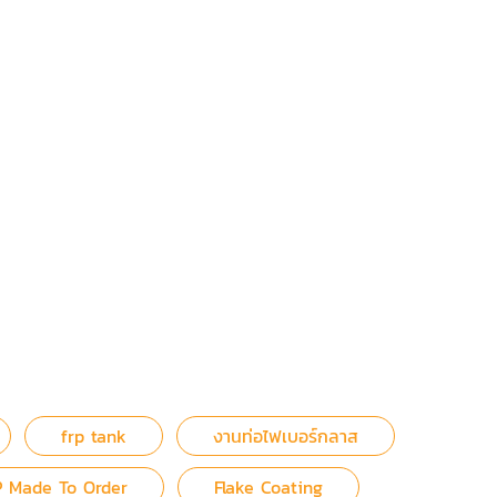
frp tank
งานท่อไฟเบอร์กลาส
 Made To Order
Flake Coating