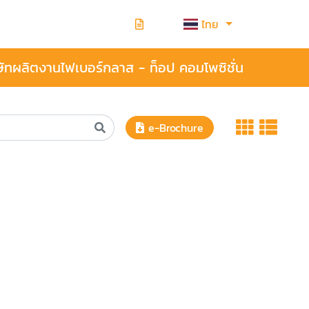
ไทย
ษัทผลิตงานไฟเบอร์กลาส - ท็อป คอมโพซิชั่น
e-Brochure