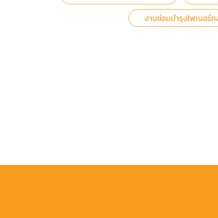
งานซ่อมบำรุงไฟเบอร์ก