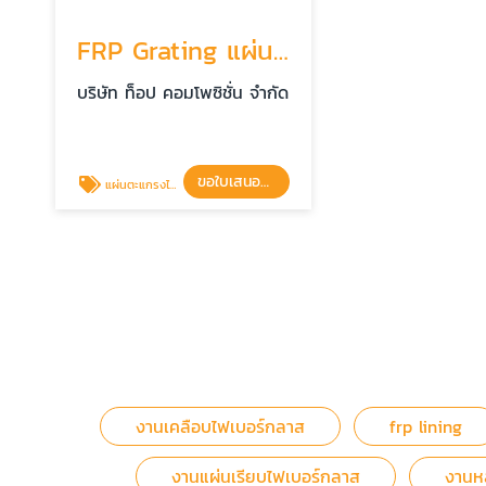
FRP Grating แผ่นตะแกรงไฟเบอร์กลาส
บริษัท ท็อป คอมโพซิชั่น จำกัด
ขอใบเสนอราคา
แผ่นตะแกรงไฟเบอร์กลาส
งานเคลือบไฟเบอร์กลาส
frp lining
งานแผ่นเรียบไฟเบอร์กลาส
งานห