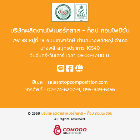
บริษัทผลิตงานไฟเบอร์กลาส - ท็อป คอมโพซิชั่น
79/138 หมู่ที่ 19 ถนนเทพารักษ์ ตำบลบางพลีใหญ่ อำเภอ
บางพลี สมุทรปราการ 10540
วันจันทร์-วันเสาร์ เวลา 08:00-17:00 น.
อีเมล :
sales@topcomposition.com
โทรศัพท์ :
02-174-6207-9
,
095-949-6456
© 2569
บริษัทผลิตงานไฟเบอร์กลาส - ท็อป คอมโพซิชั่น
All rights reserved.